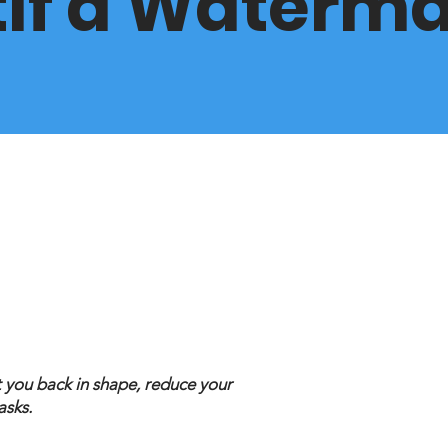
if à Waterma
t you back in shape, reduce your
asks.