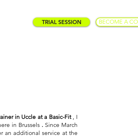
TRIAL SESSION
BECOME A C
TARIFS
ainer in Uccle at a Basic-Fit
, I
ere in Brussels
.
Since March
 an additional service at the