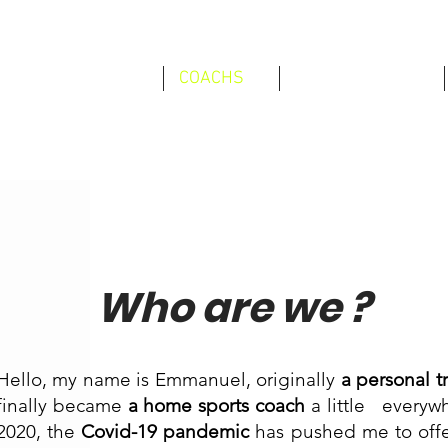
SERVICES
COACHS
TÉMOIGNAGES
Who are we ?
Hello, my name is Emmanuel, originally
a personal tr
finally became
a home sports coach
a little
everywh
2020, the
Covid-19 pandemic
has pushed me to offer